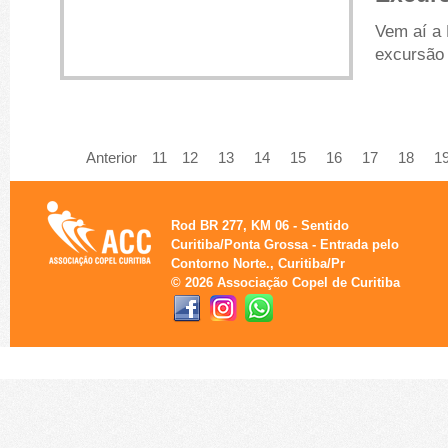
Vem aí a
excursão 
Anterior
11
12
13
14
15
16
17
18
1
Rod BR 277, KM 06 - Sentido
Curitiba/Ponta Grossa - Entrada pelo
Contorno Norte., Curitiba/Pr
© 2026 Associação Copel de Curitiba